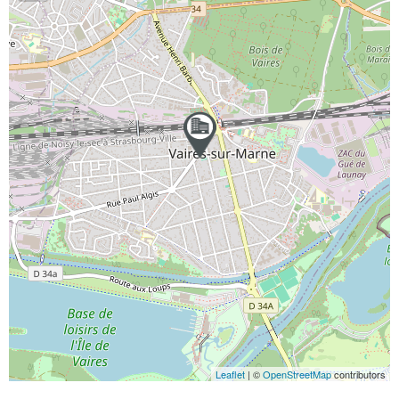
Leaflet
| ©
OpenStreetMap
contributors