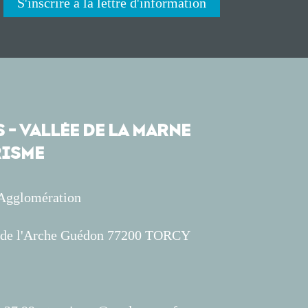
S'inscrire à la lettre d'information
 - VALLÉE DE LA MARNE
ISME
'Agglomération
s de l'Arche Guédon 77200 TORCY