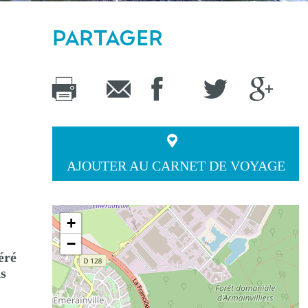
PARTAGER
AJOUTER AU CARNET DE VOYAGE
+
−
éré
ns