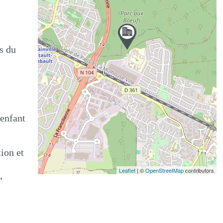
os du
 enfant
ion et
Leaflet
| ©
OpenStreetMap
contributors
,