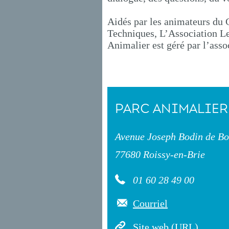
Aidés par les animateurs du 
Techniques, L’Association Le
Animalier est géré par l’asso
PARC ANIMALIER
Avenue Joseph Bodin de Bo
77680 Roissy-en-Brie
01 60 28 49 00
Courriel
Site web (URL)