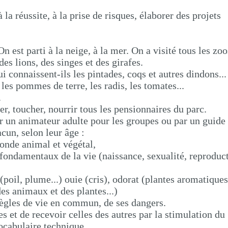
à la réussite, à la prise de risques, élaborer des projets
On est parti à la neige, à la mer. On a visité tous les zo
 des lions, des singes et des girafes.
i connaissent-ils les pintades, coqs et autres dindons...
es pommes de terre, les radis, les tomates...
.
r, toucher, nourrir tous les pensionnaires du parc.
ar un animateur adulte pour les groupes ou par un guide
cun, selon leur âge :
monde animal et végétal,
fondamentaux de la vie (naissance, sexualité, reproduct
 (poil, plume...) ouie (cris), odorat (plantes aromatiques
des animaux et des plantes...)
règles de vie en commun, de ses dangers.
s et de recevoir celles des autres par la stimulation du
ocabulaire technique...