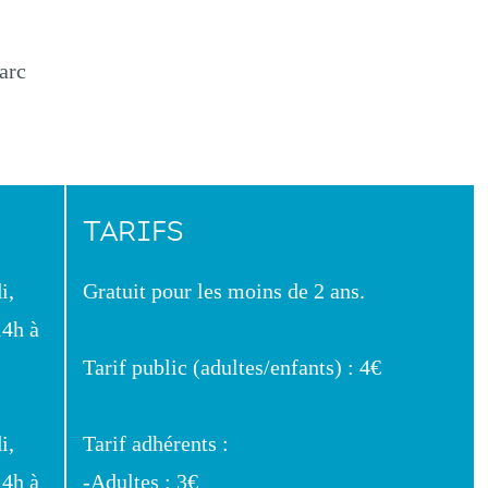
arc
TARIFS
i,
Gratuit pour les moins de 2 ans.
14h à
Tarif public (adultes/enfants) : 4€
i,
Tarif adhérents :
14h à
-Adultes : 3€