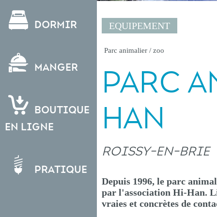
Dormir
EQUIPEMENT
Parc animalier / zoo
Manger
PARC A
HAN
Boutique
en ligne
ROISSY-EN-BRIE
Pratique
Depuis 1996, le parc animal
par l'association Hi-Han. L
vraies et concrètes de conta