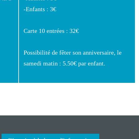
-Enfants : 3€
Carte 10 entrées : 32€
Possibilité de fêter son anniversaire, le
samedi matin : 5.50€ par enfant.