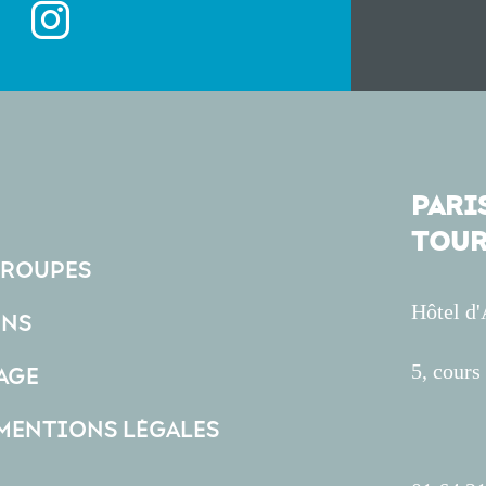
PARIS
TOUR
GROUPES
Hôtel d
ONS
5, cour
AGE
 MENTIONS LÉGALES