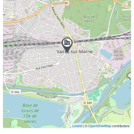
Leaflet
| ©
OpenStreetMap
contributors