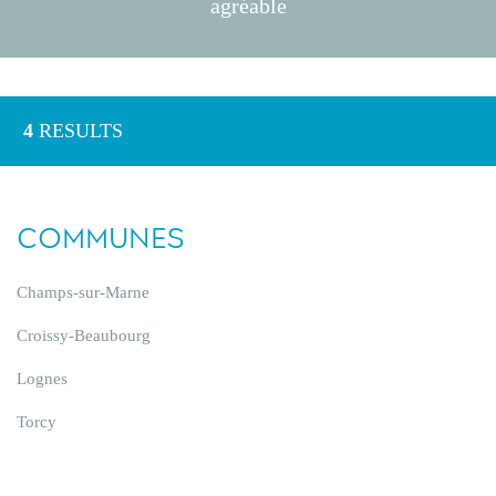
agréable
4
RESULTS
COMMUNES
Champs-sur-Marne
Croissy-Beaubourg
Lognes
Torcy