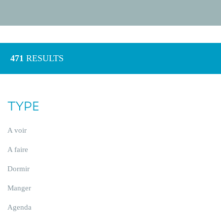
471
RESULTS
TYPE
A voir
A faire
Dormir
Manger
Agenda