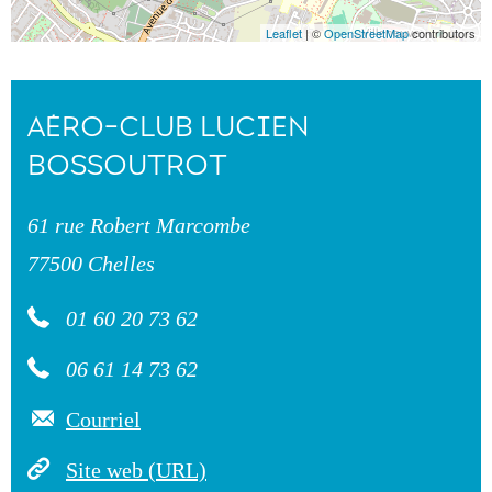
Leaflet
| ©
OpenStreetMap
contributors
AÉRO-CLUB LUCIEN
BOSSOUTROT
61 rue Robert Marcombe
77500 Chelles
01 60 20 73 62
06 61 14 73 62
Courriel
Site web (URL)