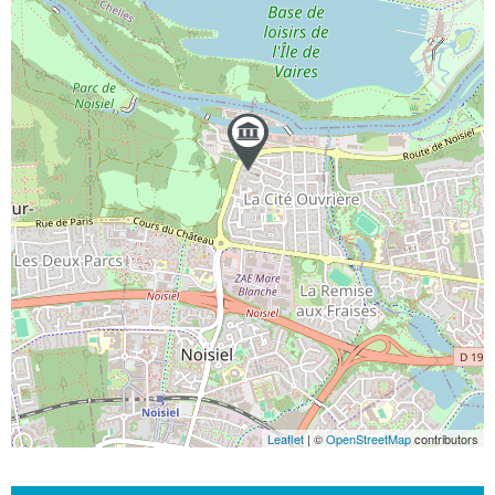
Leaflet
| ©
OpenStreetMap
contributors