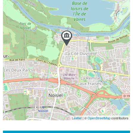
Leaflet
| ©
OpenStreetMap
contributors