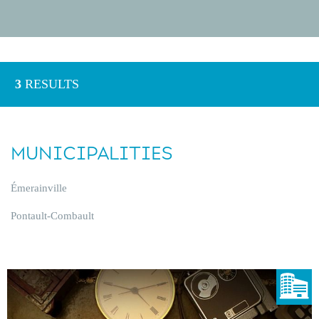
3
RESULTS
MUNICIPALITIES
Émerainville
Pontault-Combault