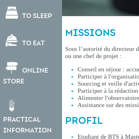
To sleep
MISSIONS
To eat
Sous l’autorité du directeur 
ou une chef de projet :
Conseil en séjour : accue
Online
Participer à l'organisat
store
Sourcing et veille d'act
Participer à la rédaction
Alimenter l'observatoire 
Assistance sur des miss
PROFIL
Practical
information
Etudiant de BTS à Maste