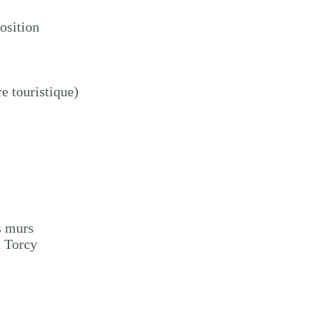
osition
re touristique)
s murs
à Torcy