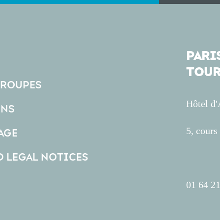
PARIS
TOUR
GROUPES
Hôtel d
ONS
5, cour
AGE
D LEGAL NOTICES
01 64 21