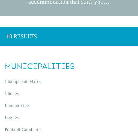
accommodation that suits you…
18
RESULTS
MUNICIPALITIES
Champs-sur-Marne
Chelles
Émerainville
Lognes
Pontault-Combault