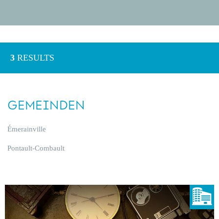
3
RESULTS
GEMEINDEN
Émerainville
Pontault-Combault