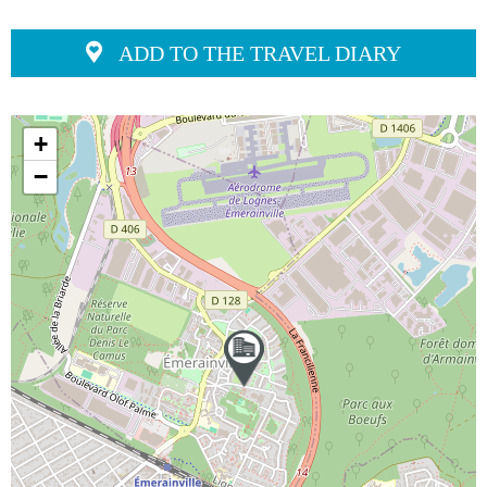
ADD TO THE TRAVEL DIARY
+
−