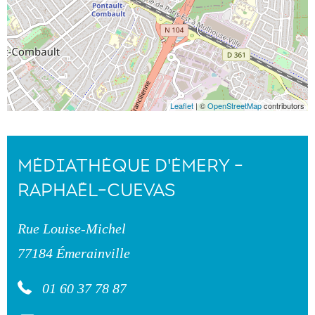
Leaflet
| ©
OpenStreetMap
contributors
MÉDIATHÈQUE D'ÉMERY -
RAPHAËL-CUEVAS
Rue Louise-Michel
77184 Émerainville
01 60 37 78 87