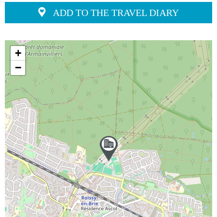
ADD TO THE TRAVEL DIARY
+
−