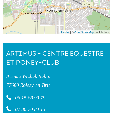
Leaflet
| ©
OpenStreetMap
contributors
ARTIMUS - CENTRE ÉQUESTRE
ET PONEY-CLUB
Avenue Yitzhak Rabin
77680 Roissy-en-Brie
06 15 88 93 79
07 86 70 84 13