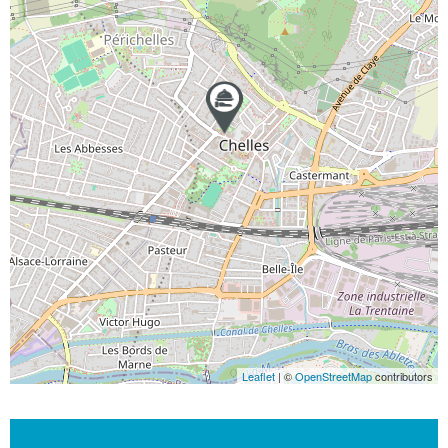
Leaflet
| ©
OpenStreetMap
contributors