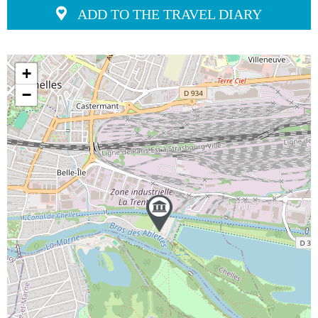
ADD TO THE TRAVEL DIARY
+
−