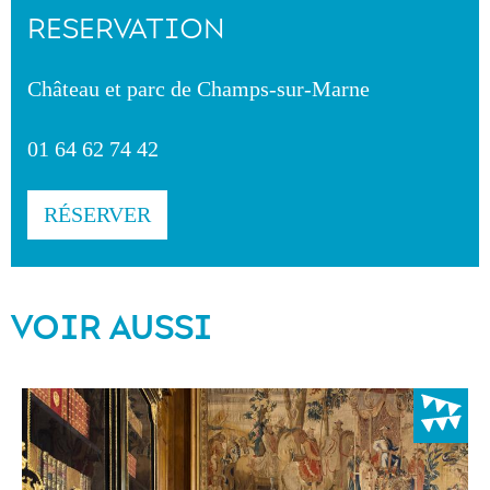
RESERVATION
Château et parc de Champs-sur-Marne
01 64 62 74 42
RÉSERVER
VOIR AUSSI