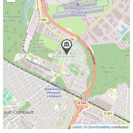
Leaflet
| ©
OpenStreetMap
contributors