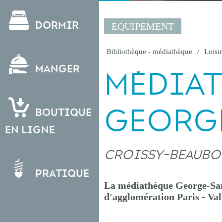
Dormir
EQUIPEMENT
Bibliothèque - médiathèque
Loisir
Manger
MÉDIA
GEORG
Boutique
en ligne
CROISSY-BEAUB
Pratique
La médiathèque George-San
d'agglomération Paris - Val