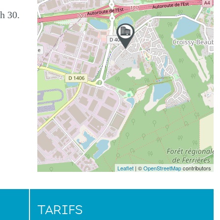
h 30.
Leaflet
| ©
OpenStreetMap
contributors
TARIFS