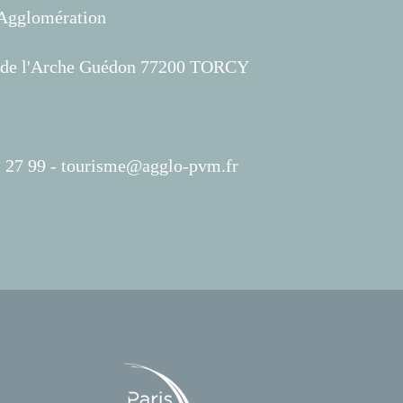
'Agglomération
s de l'Arche Guédon 77200 TORCY
 27 99 -
tourisme@agglo-pvm.fr