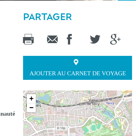
PARTAGER
AJOUTER AU CARNET DE VOYAGE
+
−
unauté