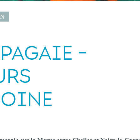
ON
PAGAIE -
URS
MOINE