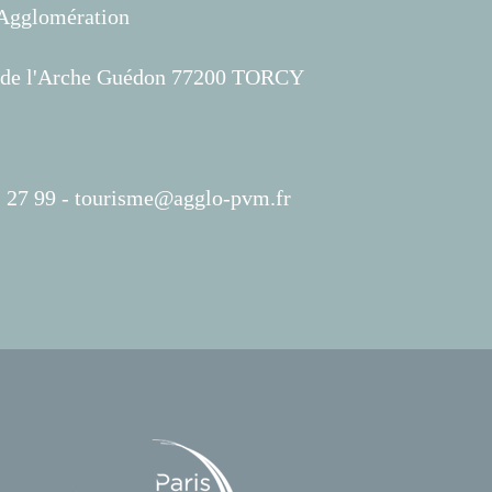
'Agglomération
s de l'Arche Guédon 77200 TORCY
 27 99 -
tourisme@agglo-pvm.fr