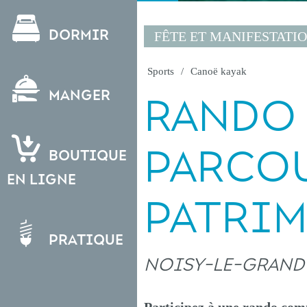
Dormir
FÊTE ET MANIFESTATI
Sports
Canoë kayak
Manger
RANDO 
PARCO
Boutique
en ligne
PATRI
Pratique
NOISY-LE-GRAND