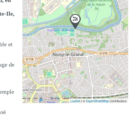
d, en
e-Ile,
ble et
age de
xemple
Leaflet
| ©
OpenStreetMap
contributors
noë