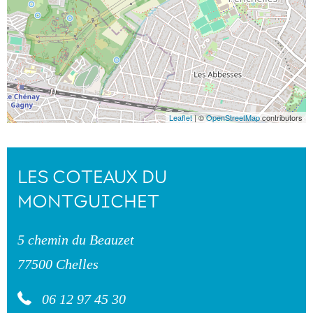
Leaflet
| ©
OpenStreetMap
contributors
LES COTEAUX DU
MONTGUICHET
5 chemin du Beauzet
77500 Chelles
06 12 97 45 30