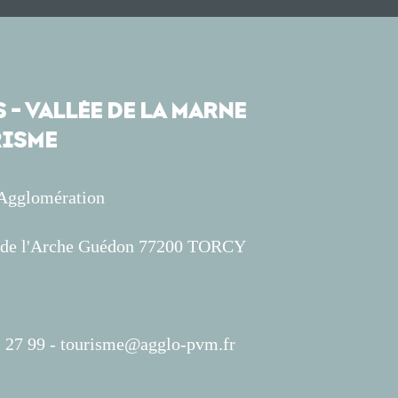
 - VALLÉE DE LA MARNE
ISME
'Agglomération
s de l'Arche Guédon 77200 TORCY
 27 99 -
tourisme@agglo-pvm.fr