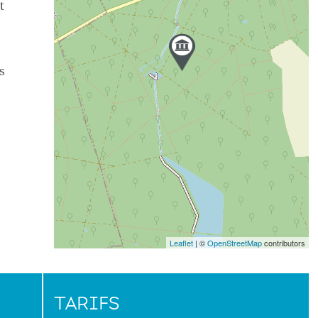
t
s
Leaflet
| ©
OpenStreetMap
contributors
TARIFS