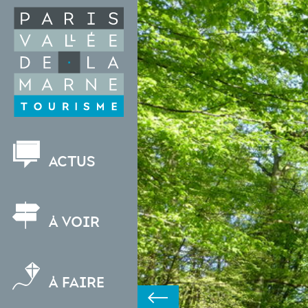
Aller
Adenca Over-blog
au
contenu
principal
NAVIGATION
Actus
PRINCIPALE
À voir
À faire