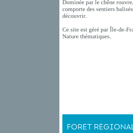
Dominée par le chêne rouvre, l
comporte des sentiers balisé
découvrir.
Ce site est géré par Île-de-F
Nature thématiques.
FORÊT RÉGIONAL