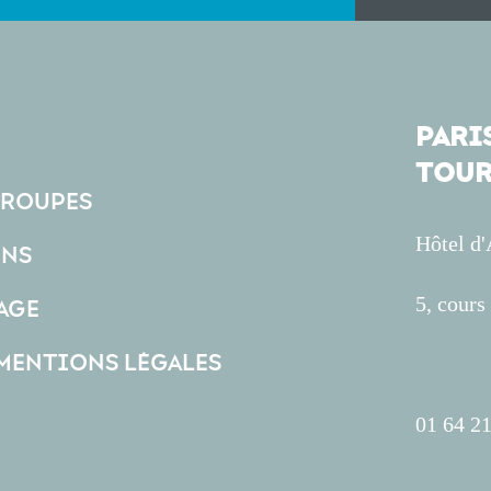
PARIS
TOUR
GROUPES
Hôtel d
ONS
5, cour
AGE
 MENTIONS LÉGALES
01 64 21