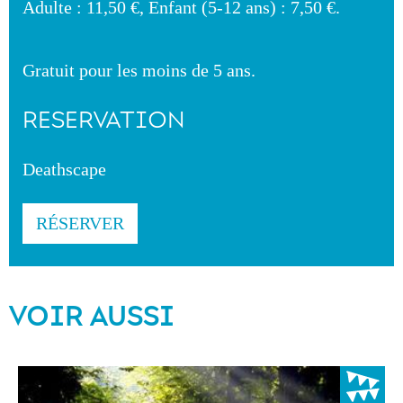
Adulte : 11,50 €, Enfant (5-12 ans) : 7,50 €.
Gratuit pour les moins de 5 ans.
RESERVATION
Deathscape
RÉSERVER
VOIR AUSSI