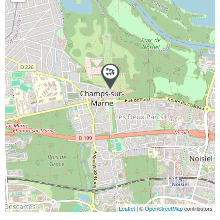
Leaflet
| ©
OpenStreetMap
contributors