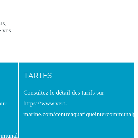
us,
e vos
TARIFS
Consultez le détail des tarifs sur
our
https://www.vert-
marine.com/centreaquatiqueintercommunalpvm
ommunalpvm/.