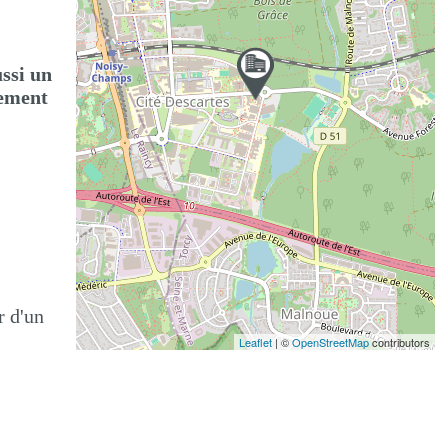
ussi un
pement
r d'un
Leaflet
| ©
OpenStreetMap
contributors