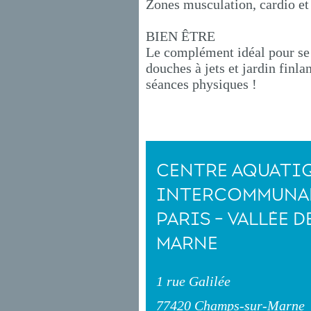
Zones musculation, cardio et
BIEN ÊTRE
Le complément idéal pour se 
douches à jets et jardin finl
séances physiques !
CENTRE AQUATI
INTERCOMMUNAL
PARIS - VALLÉE D
MARNE
1 rue Galilée
77420 Champs-sur-Marne