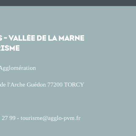
 - VALLÉE DE LA MARNE
ISME
'Agglomération
s de l'Arche Guédon 77200 TORCY
 27 99 -
tourisme@agglo-pvm.fr