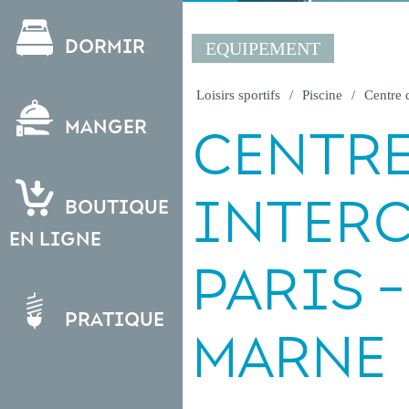
Dormir
EQUIPEMENT
Loisirs sportifs
Piscine
Centre 
Manger
CENTR
INTER
Boutique
en ligne
PARIS -
Pratique
MARNE