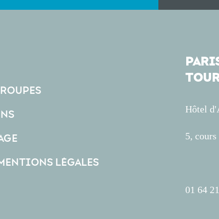
PARIS
TOUR
GROUPES
Hôtel d
ONS
5, cour
AGE
 MENTIONS LÉGALES
01 64 21