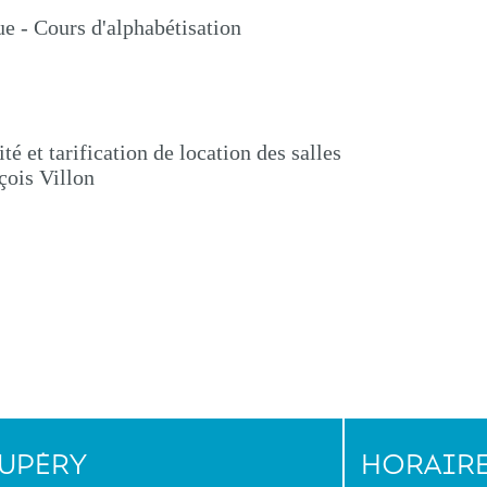
ue - Cours d'alphabétisation
té et tarification de location des salles
çois Villon
XUPÉRY
HORAIR