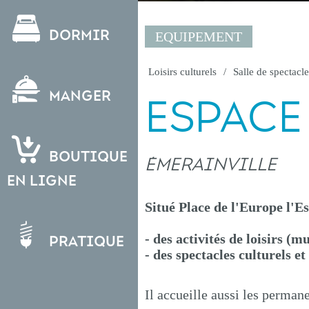
Dormir
EQUIPEMENT
Loisirs culturels
Salle de spectacle
Manger
ESPACE
Boutique
ÉMERAINVILLE
en ligne
Situé Place de l'Europe l'E
- des activités de loisirs (m
Pratique
- des spectacles culturels e
Il accueille aussi les perman