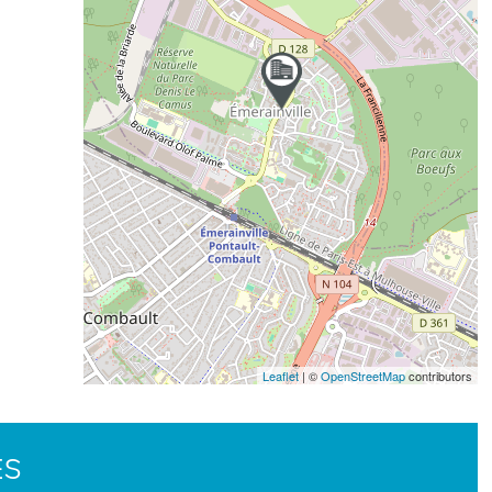
Leaflet
| ©
OpenStreetMap
contributors
ES