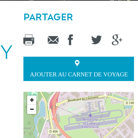
PARTAGER
RY
AJOUTER AU CARNET DE VOYAGE
+
−