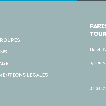
PARIS
TOUR
GROUPES
Hôtel d
ONS
5, cour
AGE
 MENTIONS LÉGALES
01 64 21