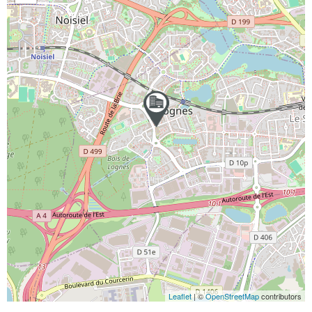
Leaflet
| ©
OpenStreetMap
contributors