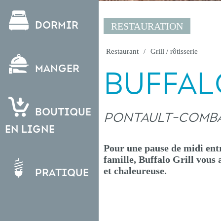
Dormir
RESTAURATION
Restaurant
Grill / rôtisserie
Manger
BUFFAL
Boutique
PONTAULT-COMB
en ligne
Pour une pause de midi entr
famille, Buffalo Grill vous
et chaleureuse.
Pratique