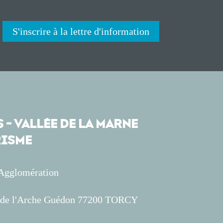
S'inscrire à la lettre d'information
 - VALLÉE DE LA MARNE
ISME
'Agglomération
s de l'Arche Guédon 77200 TORCY