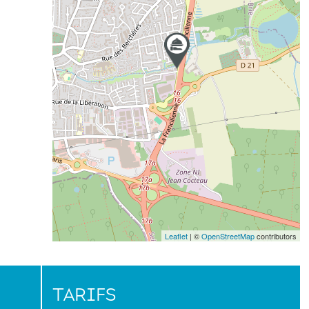
Leaflet
| ©
OpenStreetMap
contributors
TARIFS