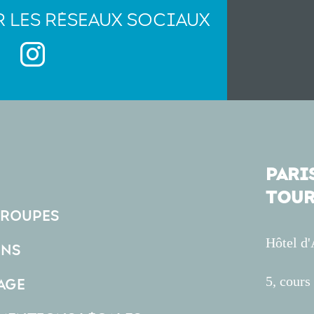
R LES RÉSEAUX SOCIAUX
PARIS
TOUR
GROUPES
Hôtel d
ONS
5, cour
AGE