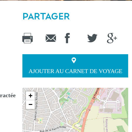
PARTAGER
AJOUTER AU CARNET DE VOYAGE
tractée
+
−