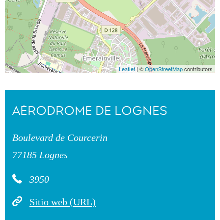
Leaflet
| ©
OpenStreetMap
contributors
AÉRODROME DE LOGNES
Boulevard de Courcerin
77185 Lognes
3950
Sitio web (URL)