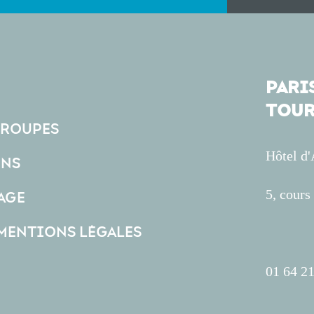
PARIS
TOUR
GROUPES
Hôtel d
ONS
5, cour
AGE
 MENTIONS LÉGALES
01 64 21