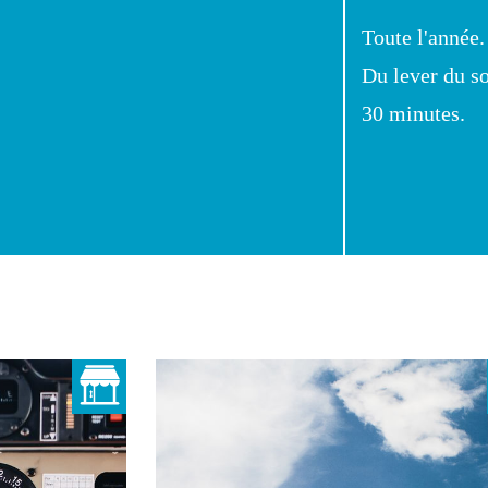
Toute l'année.
Du lever du so
30 minutes.