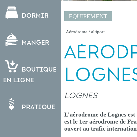
Dormir
EQUIPEMENT
Aérodrome / altiport
Manger
AÉROD
LOGNE
Boutique
en ligne
LOGNES
Pratique
L’aérodrome de Lognes est o
est le 1er aérodrome de Fran
ouvert au trafic internation