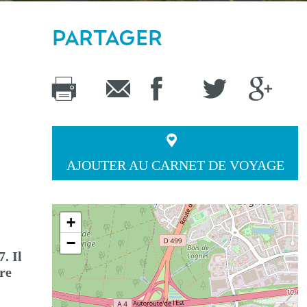
PARTAGER
AJOUTER AU CARNET DE VOYAGE
+
−
. Il
tre