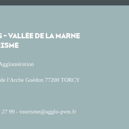
 - VALLÉE DE LA MARNE
ISME
'Agglomération
s de l'Arche Guédon 77200 TORCY
 27 99 -
tourisme@agglo-pvm.fr