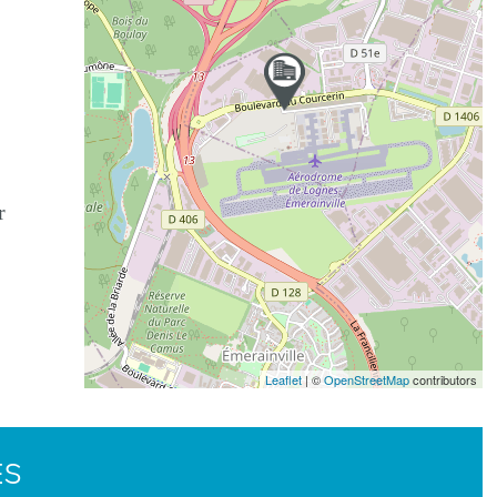
r
Leaflet
| ©
OpenStreetMap
contributors
ES