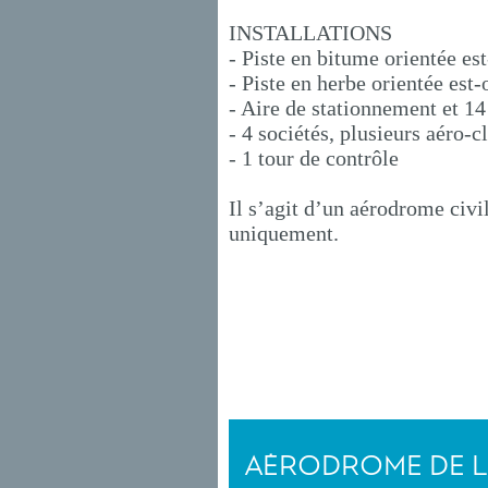
INSTALLATIONS
- Piste en bitume orientée e
- Piste en herbe orientée es
- Aire de stationnement et 1
- 4 sociétés, plusieurs aéro-c
- 1 tour de contrôle
Il s’agit d’un aérodrome civi
uniquement.
AÉRODROME DE 