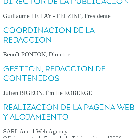
DIRECTOR DE LA PUBLICA
CIÓN
Guillaume LE LAY - FELZINE, Presidente
COORDINA
CIÓN
DE LA
REDACCIÓN
Benoît PONTON, Director
GESTI
ÓN
, REDAC
CIÓN
DE
CONTENIDOS
Julien BIGEON, Émilie ROBERGE
REALIZA
CIÓN DE LA P
ÁGINA WEB
Y ALOJAMIENTO
SARL Aneol Web Agency