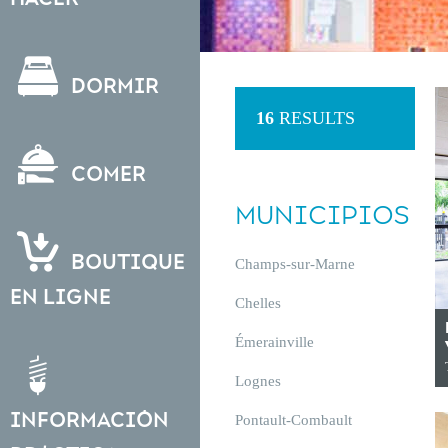
Dormir
16
RESULTS
Comer
MUNICIPIOS
Boutique
Champs-sur-Marne
en ligne
Chelles
Émerainville
Lognes
Información
Pontault-Combault