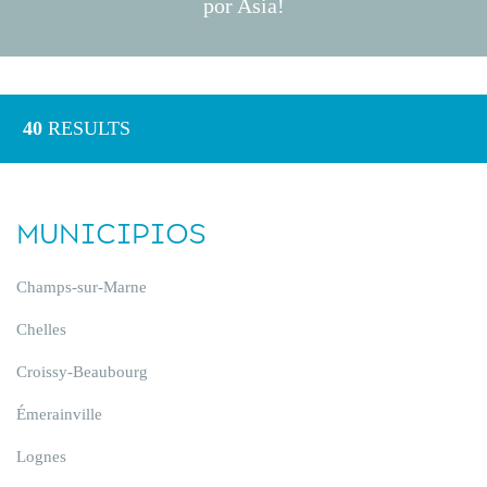
por Asia!
40
RESULTS
MUNICIPIOS
Champs-sur-Marne
Chelles
Croissy-Beaubourg
Émerainville
Lognes