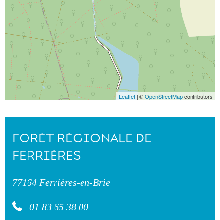
Leaflet
| ©
OpenStreetMap
contributors
FORÊT RÉGIONALE DE
FERRIÈRES
77164 Ferrières-en-Brie
01 83 65 38 00