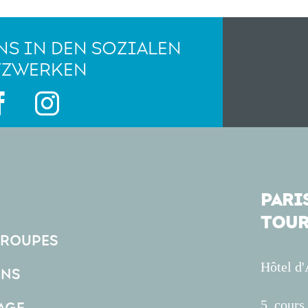
NS IN DEN SOZIALEN
TZWERKEN
PARIS
TOUR
GROUPES
Hôtel d
ONS
5, cour