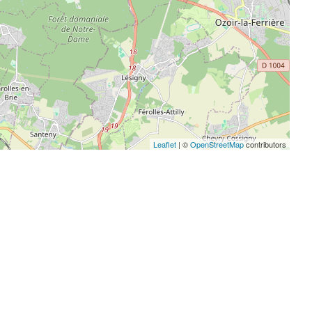
Leaflet
| ©
OpenStreetMap
contributors