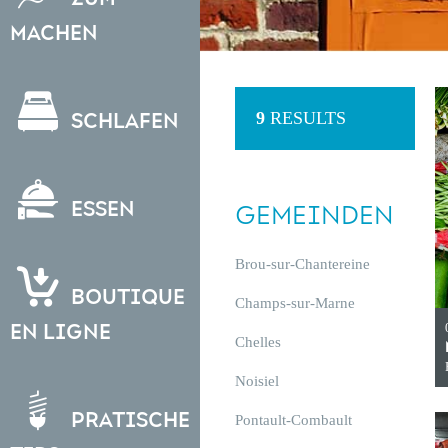
Machen
9
RESULTS
Schlafen
Essen
GEMEINDEN
Brou-sur-Chantereine
Boutique
Champs-sur-Marne
en ligne
Chelles
Noisiel
Pratische
Pontault-Combault