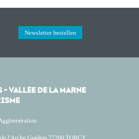
Newsletter bestellen
 - VALLÉE DE LA MARNE
ISME
'Agglomération
s de l'Arche Guédon 77200 TORCY