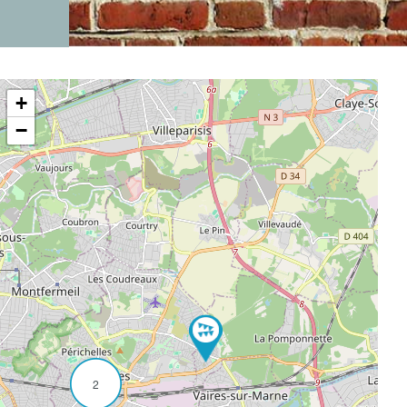
+
−
2