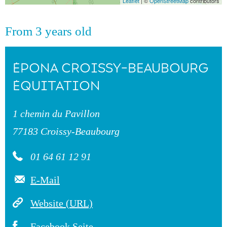
Leaflet
| ©
OpenStreetMap
contributors
From 3 years old
ÉPONA CROISSY-BEAUBOURG
ÉQUITATION
1 chemin du Pavillon
77183 Croissy-Beaubourg
01 64 61 12 91
E-Mail
Website (URL)
Facebook Seite