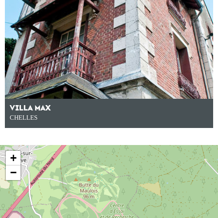
VILLA MAX
CHELLES
+
−