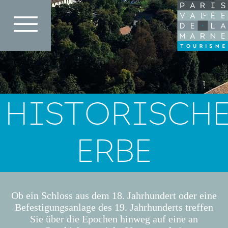
Direkt
zum
Inhalt
HISTORISCH
ERBE
Ob ein Schloss aus dem 18. Jahrhundert oder eine
Befestigungsanlage des 19. Jahrhunderts treffen
Sie über die Epochen hinweg auf eine an