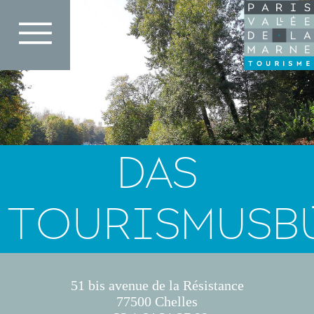
Direkt
zum
Inhalt
DAS
TOURISMUSB
51 bis avenue de la Résistance
77500 Chelles