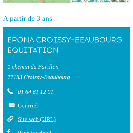
Leaflet
| ©
OpenStreetMap
contributors
A partir de 3 ans
ÉPONA CROISSY-BEAUBOURG
ÉQUITATION
1 chemin du Pavillon
77183 Croissy-Beaubourg
01 64 61 12 91
Courriel
Site web (URL)
Page facebook