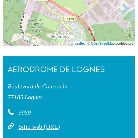
Leaflet
| ©
OpenStreetMap
contributors
AÉRODROME DE LOGNES
Boulevard de Courcerin
77185 Lognes
3950
Sitio web (URL)