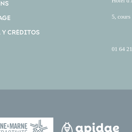
Hôtel d
ONS
5, cour
AGE
L Y CRÉDITOS
01 64 21