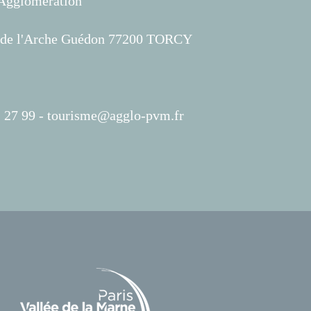
'Agglomération
s de l'Arche Guédon 77200 TORCY
 27 99 -
tourisme@agglo-pvm.fr