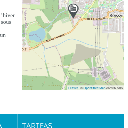
l’hiver
 sous
 un
Leaflet
| ©
OpenStreetMap
contributors
A
TARIFAS