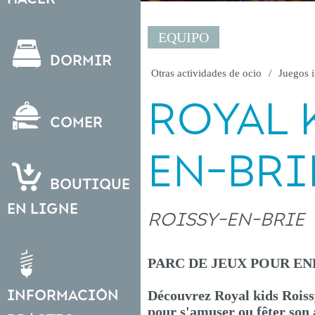
EQUIPO
Dormir
Otras actividades de ocio
Juegos i
ROYAL 
Comer
EN-BRI
Boutique
en ligne
ROISSY-EN-BRIE
PARC DE JEUX POUR EN
Información
Découvrez Royal kids Roissy
pour s'amuser ou fêter son 