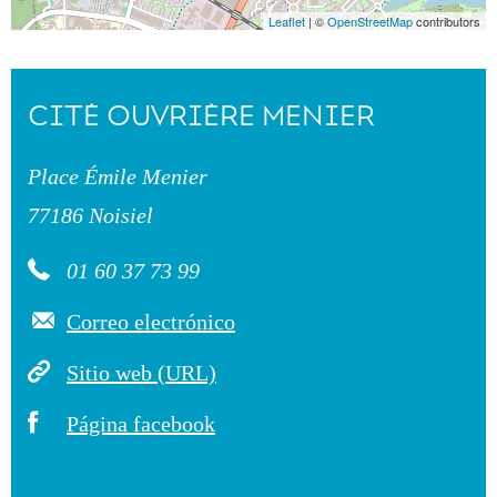
Leaflet
| ©
OpenStreetMap
contributors
CITÉ OUVRIÈRE MENIER
Place Émile Menier
77186 Noisiel
01 60 37 73 99
Correo electrónico
Sitio web (URL)
Página facebook