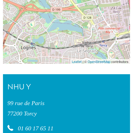
Leaflet
| ©
OpenStreetMap
contributors
NHU Y
99 rue de Paris
77200 Torcy
01 60 17 65 11