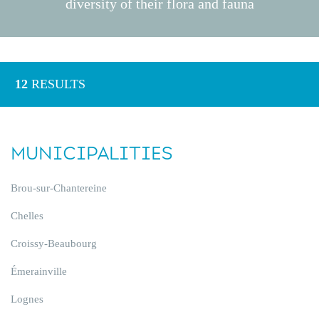
diversity of their flora and fauna
12
RESULTS
MUNICIPALITIES
Brou-sur-Chantereine
Chelles
Croissy-Beaubourg
Émerainville
Lognes