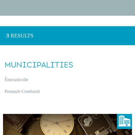
3
RESULTS
MUNICIPALITIES
Émerainville
Pontault-Combault