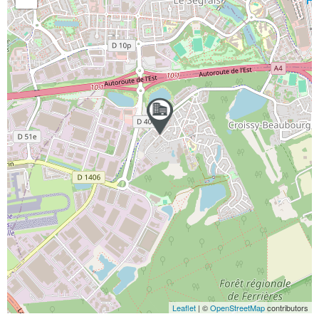
Leaflet
| ©
OpenStreetMap
contributors