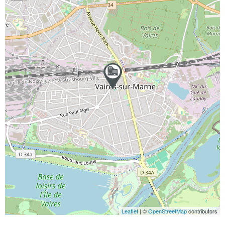
Leaflet
| ©
OpenStreetMap
contributors