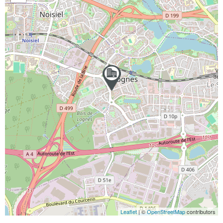
Leaflet
| ©
OpenStreetMap
contributors