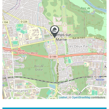
Leaflet
| ©
OpenStreetMap
contributors