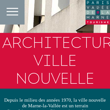
Aller
au
contenu
principal
ARCHITECTUR
VILLE
NOUVELLE
Depuis le milieu des années 1970, la ville nouvelle
de Marne-la-Vallée est un terrain