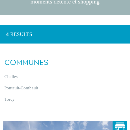
moments détente et shopping
4
RESULTS
COMMUNES
Chelles
Pontault-Combault
Torcy